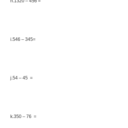
h.1320 – 456 =
i.546 – 345=
j.54 – 45 =
k.350 – 76 =