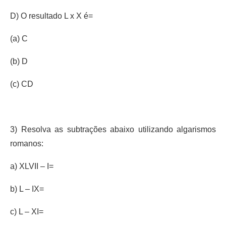
D) O resultado L x X é=
(a) C
(b) D
(c) CD
3) Resolva as subtrações abaixo utilizando algarismos
romanos:
a) XLVII – I=
b) L – IX=
c) L – XI=