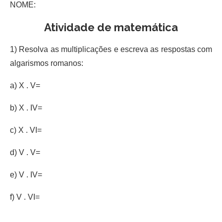
NOME:
Atividade de matemática
1) Resolva as multiplicações e escreva as respostas com
algarismos romanos:
a) X . V=
b) X . IV=
c) X . VI=
d) V . V=
e) V . IV=
f) V . VI=