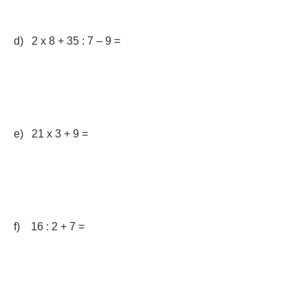
d) 2 x 8 + 35 : 7 – 9 =
e) 21 x 3 + 9 =
f) 16 : 2 + 7 =