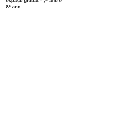
espaço global – 7º ano e
8º ano