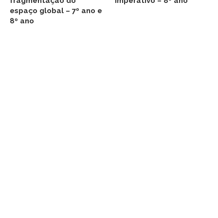
fragmentação do
imperativo – 8º ano
espaço global – 7º ano e
8º ano