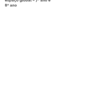
espaço global – 7º ano e
8º ano