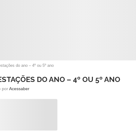
estações do ano – 4º ou 5º ano
 ESTAÇÕES DO ANO – 4º OU 5º ANO
o por
Acessaber