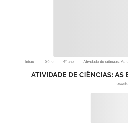
Início
Série
4º ano
Atividade de ciências: As 
ATIVIDADE DE CIÊNCIAS: AS
escrit