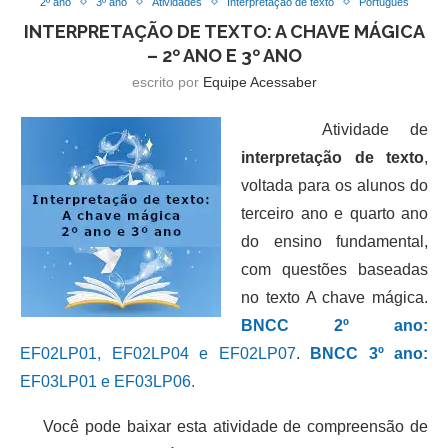
2º ano
3º ano
Atividades
Interpretação de texto
Português
INTERPRETAÇÃO DE TEXTO: A CHAVE MÁGICA
– 2º ANO E 3º ANO
escrito por
Equipe Acessaber
Atividade de
interpretação de texto
,
voltada para os alunos do
terceiro ano e quarto ano
do ensino fundamental,
com questões baseadas
no texto A chave mágica.
BNCC 2º ano:
EF02LP01, EF02LP04 e EF02LP07
.
BNCC 3º ano:
EF03LP01 e EF03LP06.
Você pode baixar esta atividade de compreensão de