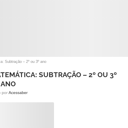
a: Subtração – 2º ou 3º ano
TEMÁTICA: SUBTRAÇÃO – 2º OU 3º
ANO
o por
Acessaber