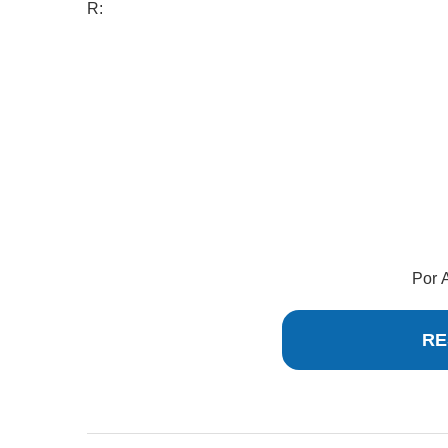
R:
Por
RE