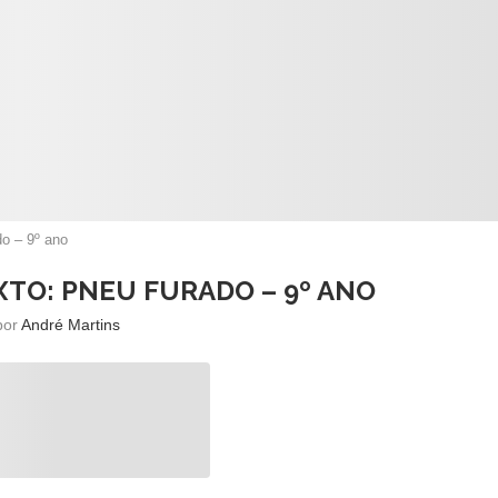
do – 9º ano
XTO: PNEU FURADO – 9º ANO
 por
André Martins