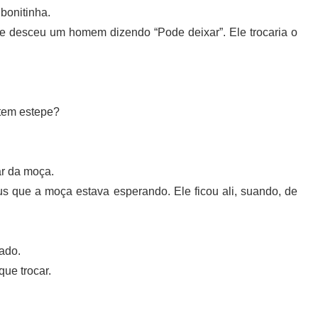
bonitinha.
e desceu um homem dizendo “Pode deixar”. Ele trocaria o
tem estepe?
ar da moça.
ue a moça estava esperando. Ele ficou ali, suando, de
ado.
ue trocar.