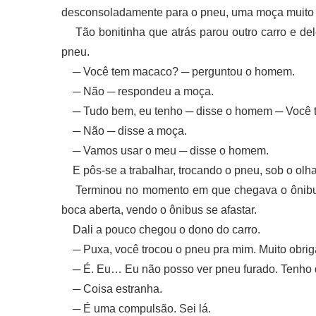
desconsoladamente para o pneu, uma moça muito 
Tão bonitinha que atrás parou outro carro e del
pneu.
─ Você tem macaco? ─ perguntou o homem.
─ Não ─ respondeu a moça.
─ Tudo bem, eu tenho ─ disse o homem ─ Você 
─ Não ─ disse a moça.
─ Vamos usar o meu ─ disse o homem.
E pôs-se a trabalhar, trocando o pneu, sob o olh
Terminou no momento em que chegava o ônibus q
boca aberta, vendo o ônibus se afastar.
Dali a pouco chegou o dono do carro.
─ Puxa, você trocou o pneu pra mim. Muito obrig
─ É. Eu… Eu não posso ver pneu furado. Tenho q
─ Coisa estranha.
─ É uma compulsão. Sei lá.