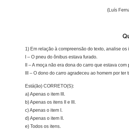
(Luís Fern
Q
1) Em relação à compreensão do texto, analise os 
I – O pneu do ônibus estava furado.
II – A moça não era dona do carro que estava com 
III – O dono do carro agradeceu ao homem por ter t
Está(ão) CORRETO(S):
a) Apenas o item III.
b) Apenas os itens II e III.
c) Apenas o item I.
d) Apenas o item II.
e) Todos os itens.