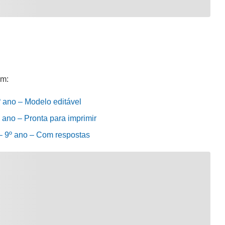
em:
º ano – Modelo editável
º ano – Pronta para imprimir
 – 9º ano – Com respostas