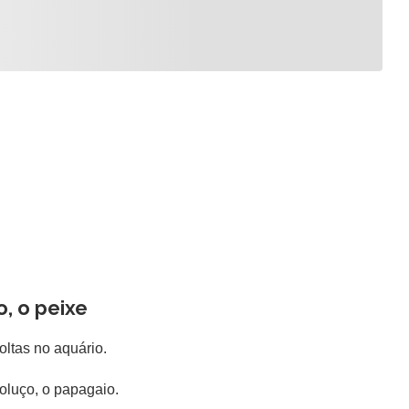
o, o peixe
ltas no aquário.
luço, o papagaio.