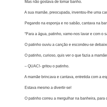
Mas não gostava de tomar banho.
A sua mamãe, preocupada, inventou-lhe uma ca
Pegando na esponja e no sabão, cantava na ban
“Para a água, patinho, vamo-nos lavar e com o s
O patinho ouviu a canção e escondeu-se debaixo
O patinho, curioso, quis ver o que fazia a mam
– QUAC!- gritou o patinho.
A mamãe brincava e cantava, entretida com a e
Estava mesmo a divertir-se!
O patinho correu a mergulhar na banheira, para c