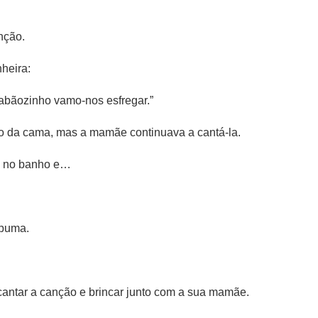
nção.
heira:
abãozinho vamo-nos esfregar.”
 da cama, mas a mamãe continuava a cantá-la.
ãe no banho e…
spuma.
antar a canção e brincar junto com a sua mamãe.