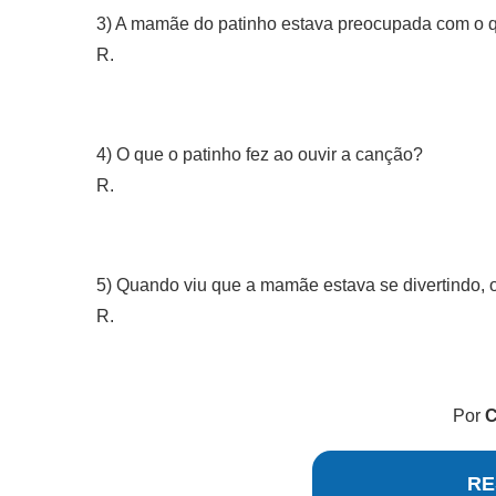
3) A mamãe do patinho estava preocupada com o 
R.
4) O que o patinho fez ao ouvir a canção?
R.
5) Quando viu que a mamãe estava se divertindo, o
R.
Por
C
RE