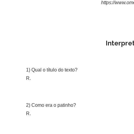
https://www.om
Interpre
1) Qual o título do texto?
R.
2) Como era o patinho?
R.