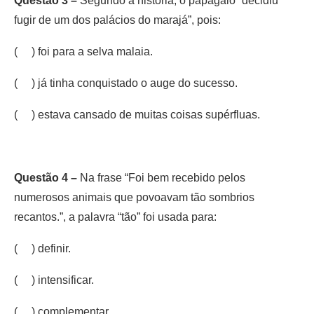
Questão 3 –
Segundo a história, o papagaio “decidiu
fugir de um dos palácios do marajá”, pois:
( ) foi para a selva malaia.
( ) já tinha conquistado o auge do sucesso.
( ) estava cansado de muitas coisas supérfluas.
Questão 4 –
Na frase “Foi bem recebido pelos
numerosos animais que povoavam tão sombrios
recantos.”, a palavra “tão” foi usada para:
( ) definir.
( ) intensificar.
( ) complementar.