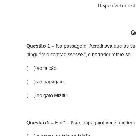
Disponível em: <h
Q
Questão 1 –
Na passagem “Acreditava que as sua
ninguém o contradissesse.”, o narrador refere-se:
( ) ao falcão.
( ) ao papagaio.
( ) ao gato Mizifu.
Questão 2 –
Em “— Não, papagaio! Você não tem c