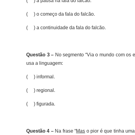
( ) a pausa na fala do falcão.
( ) o começo da fala do falcão.
( ) a continuidade da fala do falcão.
Questão 3 –
No segmento “Via o mundo com os estr
usa a linguagem:
( ) informal.
( ) regional.
( ) figurada.
Questão 4 –
Na frase “
Mas
o pior é que tinha um