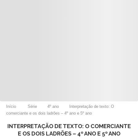
Início
Série
4º ano
Interpretação de texto: O
comerciante e os dois ladrões – 4º ano e 5º ano
INTERPRETAÇÃO DE TEXTO: O COMERCIANTE
E OS DOIS LADRÕES – 4º ANO E 5º ANO