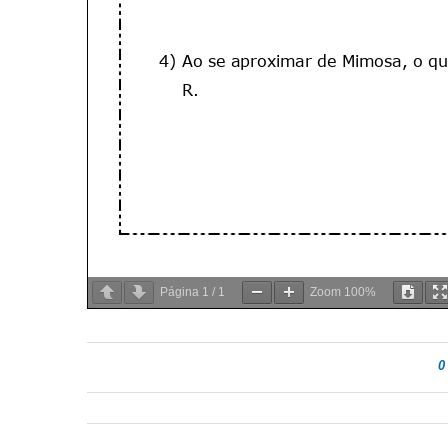
Página
1
/
1
Zoom
100%
0