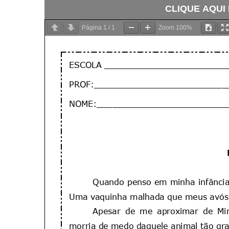
CLIQUE AQUI
Página
1
/
1
Zoom
100%