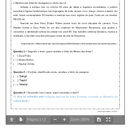
Página
1
/
2
Zoom
100%