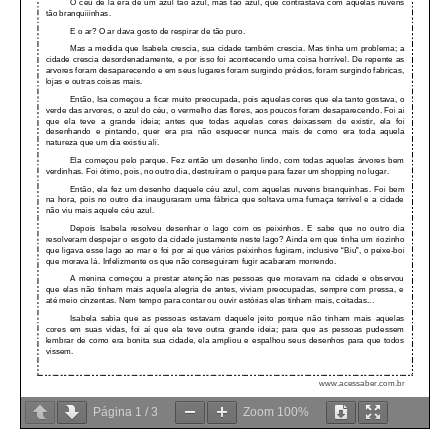
Página
1
/
3
Zoom
100%