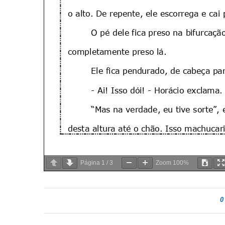
Página
1
/
3
Zoom
100%
0