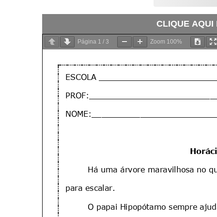
CLIQUE AQUI
Página
1
/
3
Zoom
100%