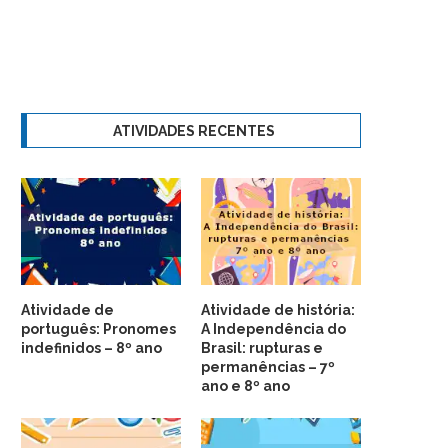
ATIVIDADES RECENTES
Atividade de
Atividade de história:
português: Pronomes
A Independência do
indefinidos – 8º ano
Brasil: rupturas e
permanências – 7º
ano e 8º ano