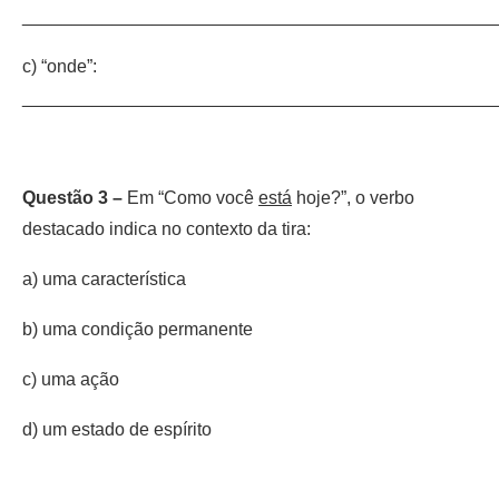
_______________________________________________
c) “onde”:
_______________________________________________
Questão 3 –
Em “Como você
está
hoje?”, o verbo
destacado indica no contexto da tira:
a) uma característica
b) uma condição permanente
c) uma ação
d) um estado de espírito