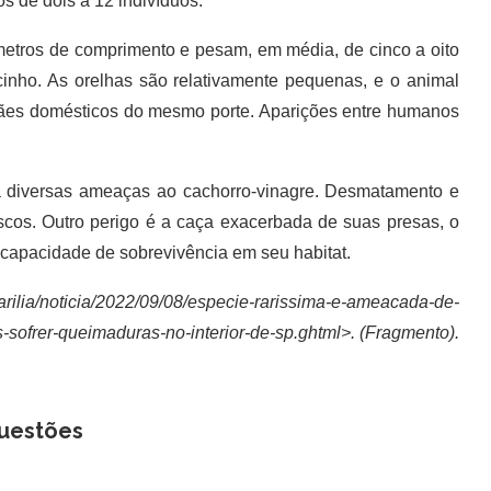
s de dois a 12 indivíduos.
etros de comprimento e pesam, em média, de cinco a oito
cinho. As orelhas são relativamente pequenas, e o animal
cães domésticos do mesmo porte. Aparições entre humanos
diversas ameaças ao cachorro-vinagre. Desmatamento e
iscos. Outro perigo é a caça exacerbada de suas presas, o
 capacidade de sobrevivência em seu habitat.
arilia/noticia/2022/09/08/especie-rarissima-e-ameacada-de-
-sofrer-queimaduras-no-interior-de-sp.ghtml>. (Fragmento).
uestões