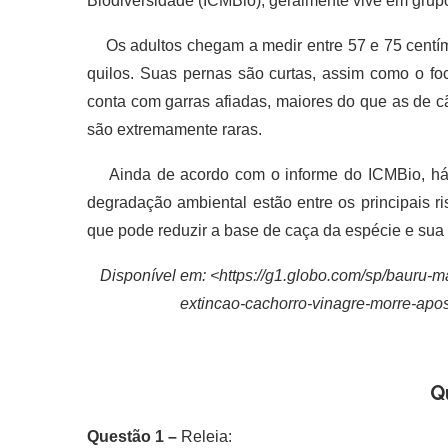
Biodiversidade (ICMBio), geralmente vive em grupo
Os adultos chegam a medir entre 57 e 75 centím
quilos. Suas pernas são curtas, assim como o fo
conta com garras afiadas, maiores do que as de 
são extremamente raras.
Ainda de acordo com o informe do ICMBio, há 
degradação ambiental estão entre os principais r
que pode reduzir a base de caça da espécie e sua
Disponível em: <https://g1.globo.com/sp/bauru-m
extincao-cachorro-vinagre-morre-apos
Q
Questão 1 –
Releia: