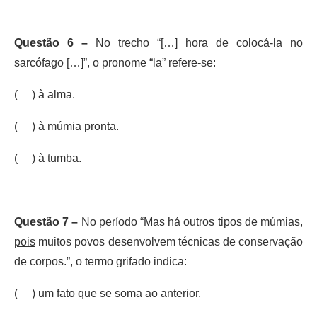
Questão 6 –
No trecho “[…] hora de colocá-la no
sarcófago […]”, o pronome “la” refere-se:
( ) à alma.
( ) à múmia pronta.
( ) à tumba.
Questão 7 –
No período “Mas há outros tipos de múmias,
pois
muitos povos desenvolvem técnicas de conservação
de corpos.”, o termo grifado indica:
( ) um fato que se soma ao anterior.