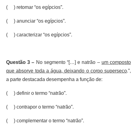
( ) retomar “os egípcios”.
( ) anunciar “os egípcios”.
( ) caracterizar “os egípcios”.
Questão 3 –
No segmento “[…] e natrão –
um composto
que absorve toda a água, deixando o corpo superseco
.”,
a parte destacada desempenha a função de:
( ) definir o termo “natrão”.
( ) contrapor o termo “natrão”.
( ) complementar o termo “natrão”.