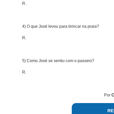
R.
4) O que José levou para brincar na praia?
R.
5) Como José se sentiu com o passeio?
R.
Por
C
RE