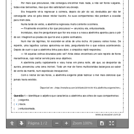
Página
1
/
2
Zoom
100%