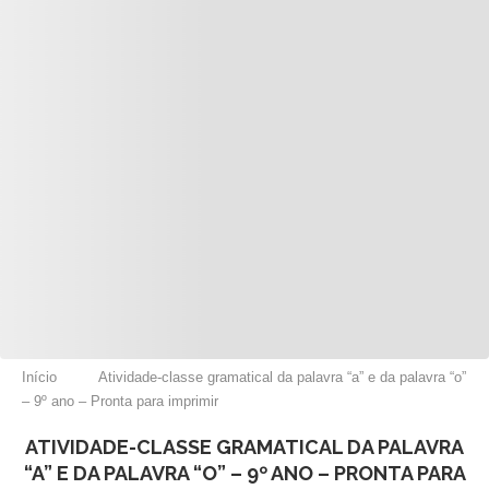
Início
Atividade-classe gramatical da palavra “a” e da palavra “o”
– 9º ano – Pronta para imprimir
ATIVIDADE-CLASSE GRAMATICAL DA PALAVRA
“A” E DA PALAVRA “O” – 9º ANO – PRONTA PARA