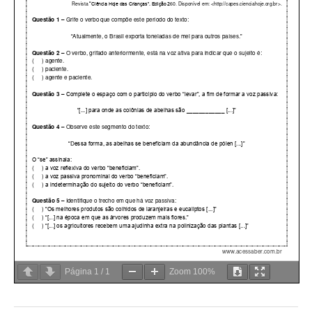
Página
1
/
1
Zoom
100%