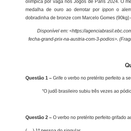
olímpica por vaga nos Jogos de Paris 2024. O m
medalha de ouro ao derrotar por
ippon
o alem
dobradinha de bronze com Marcelo Gomes (90kg) 
Disponível em: <https://agenciabrasil.ebc.com
fecha-grand-prix-na-austria-com-3-podios>. (Fr
Q
Questão 1 –
Grife o verbo no pretérito perfeito a se
“O judô brasileiro subiu três vezes ao pód
Questão 2 –
O verbo no pretérito perfeito grifado a
( ) 1ª pessoa do singular.