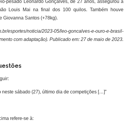
eio-pesado Leonardo Gonçalves, de 27 anos, assegurou a
ão Louis Mai na final dos 100 quilos. Também houve
e Giovanna Santos (+78kg).
.br/esportes/noticia/2023-05/leo-goncalves-e-ouro-e-brasil-
agmento com adaptação). Publicado em: 27 de maio de 2023.
uestões
guir:
io neste sábado (27), último dia de competições […]”
cima refere-se à: