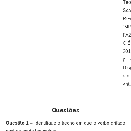
Téo
Scal
Rev
“MI
FA
CIÊ
201
p.12
Dis
em:
<ht
Questões
Questão 1 –
Identifique o trecho em que o verbo grifado