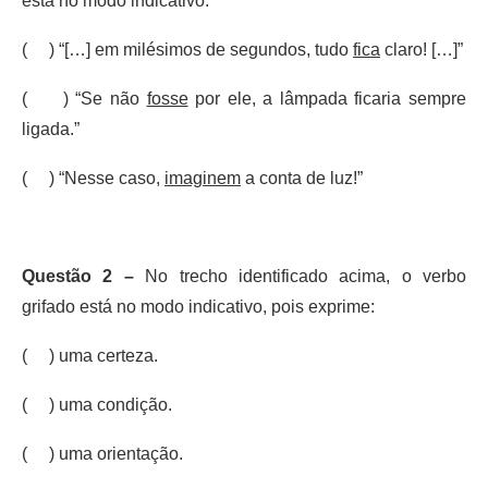
está no modo indicativo:
( ) “[…] em milésimos de segundos, tudo
fica
claro! […]”
( ) “Se não
fosse
por ele, a lâmpada ficaria sempre
ligada.”
( ) “Nesse caso,
imaginem
a conta de luz!”
Questão 2 –
No trecho identificado acima, o verbo
grifado está no modo indicativo, pois exprime:
( ) uma certeza.
( ) uma condição.
( ) uma orientação.