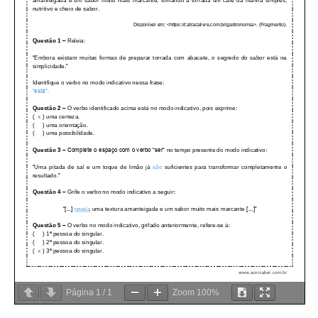
Página
1
/
1
Zoom
100%