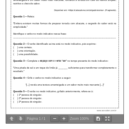
Página
1
/
1
Zoom
100%