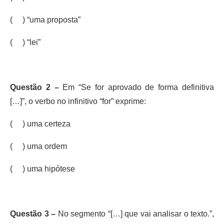
( ) “uma proposta”
( ) “lei”
Questão 2 –
Em “Se for aprovado de forma definitiva
[…]”, o verbo no infinitivo “for” exprime:
( ) uma certeza
( ) uma ordem
( ) uma hipótese
Questão 3 –
No segmento “[…] que vai analisar o texto.”,