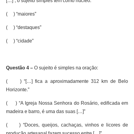
[…]”, o sujeito simples tem como núcleo:
( ) “maiores”
( ) “destaques”
( ) “cidade”
Questão 4 –
O sujeito é simples na oração:
( ) “[…] fica a aproximadamente 312 km de Belo
Horizonte.”
( ) “A Igreja Nossa Senhora do Rosário, edificada em
madeira e barro, é uma das suas […]”
( ) “Doces, queijos, cachaças, vinhos e licores de
produção artesanal fazem sucesso entre […]”