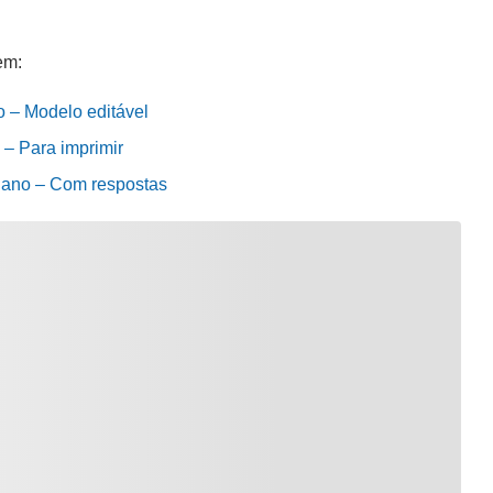
em:
o – Modelo editável
 – Para imprimir
º ano – Com respostas