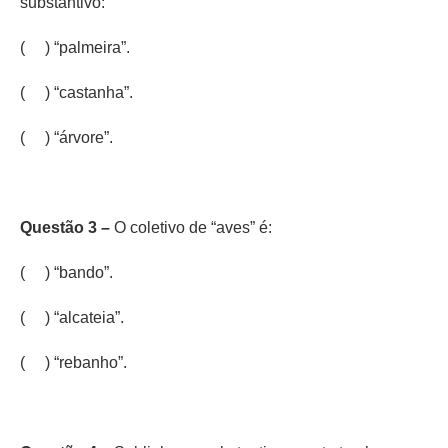
substantivo:
( ) “palmeira”.
( ) “castanha”.
( ) “árvore”.
Questão 3 –
O coletivo de “aves” é:
( ) “bando”.
( ) “alcateia”.
( ) “rebanho”.