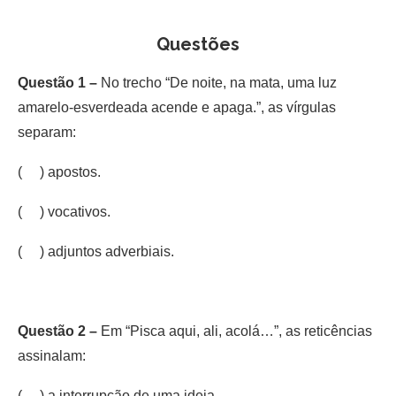
Questões
Questão 1 –
No trecho “De noite, na mata, uma luz
amarelo-esverdeada acende e apaga.”, as vírgulas
separam:
( ) apostos.
( ) vocativos.
( ) adjuntos adverbiais.
Questão 2 –
Em “Pisca aqui, ali, acolá…”, as reticências
assinalam:
( ) a interrupção de uma ideia.