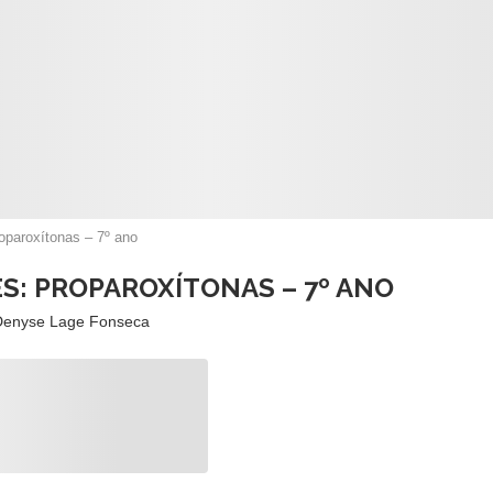
oparoxítonas – 7º ano
S: PROPAROXÍTONAS – 7º ANO
Denyse Lage Fonseca