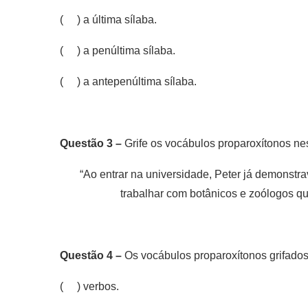
( ) a última sílaba.
( ) a penúltima sílaba.
( ) a antepenúltima sílaba.
Questão 3 –
Grife os vocábulos proparoxítonos nes
“Ao entrar na universidade, Peter já demonstr
trabalhar com botânicos e zoólogos q
Questão 4 –
Os vocábulos proparoxítonos grifados
( ) verbos.