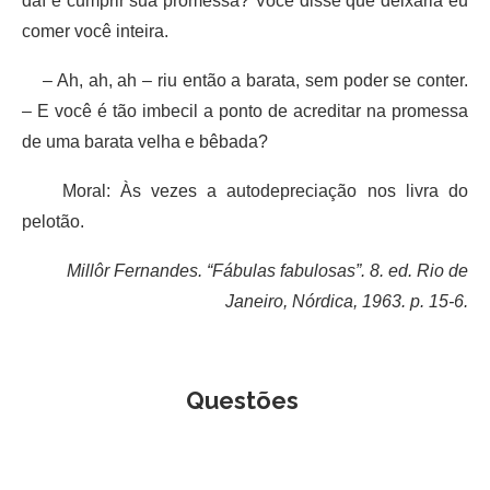
daí e cumprir sua promessa? Você disse que deixaria eu
comer você inteira.
– Ah, ah, ah – riu então a barata, sem poder se conter.
– E você é tão imbecil a ponto de acreditar na promessa
de uma barata velha e bêbada?
Moral: Às vezes a autodepreciação nos livra do
pelotão.
Millôr Fernandes. “Fábulas fabulosas”. 8. ed. Rio de
Janeiro, Nórdica, 1963. p. 15-6.
Questões