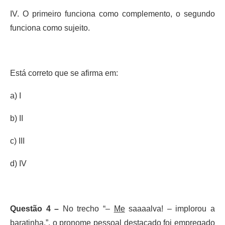
IV. O primeiro funciona como complemento, o segundo
funciona como sujeito.
Está correto que se afirma em:
a) I
b) II
c) III
d) IV
Questão 4 –
No trecho “–
Me
saaaalva! – implorou a
baratinha.”, o pronome pessoal destacado foi empregado