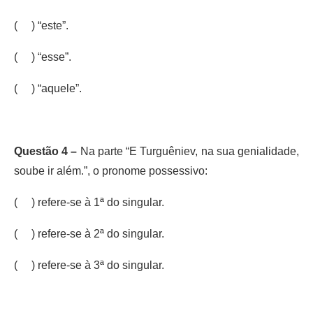
( ) “este”.
( ) “esse”.
( ) “aquele”.
Questão 4 –
Na parte “E Turguêniev, na sua genialidade,
soube ir além.”, o pronome possessivo:
( ) refere-se à 1ª do singular.
( ) refere-se à 2ª do singular.
( ) refere-se à 3ª do singular.