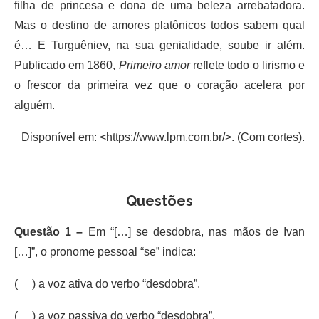
filha de princesa e dona de uma beleza arrebatadora.
Mas o destino de amores platônicos todos sabem qual
é… E Turguêniev, na sua genialidade, soube ir além.
Publicado em 1860,
Primeiro amor
reflete todo o lirismo e
o frescor da primeira vez que o coração acelera por
alguém.
Disponível em: <https://www.lpm.com.br/>. (Com cortes).
Questões
Questão 1 –
Em “[…] se desdobra, nas mãos de Ivan
[…]”, o pronome pessoal “se” indica:
( ) a voz ativa do verbo “desdobra”.
( ) a voz passiva do verbo “desdobra”.