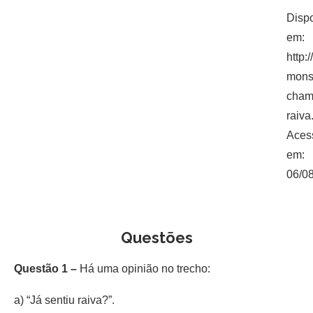
Dispo
em:
http:
mons
cham
raiva
Aces
em:
06/08
Questões
Questão 1 –
Há uma opinião no trecho:
a) “Já sentiu raiva?”.