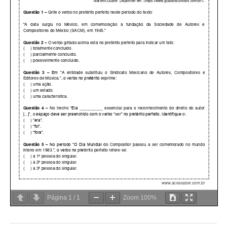
Página
1
/
1
Zoom
100%