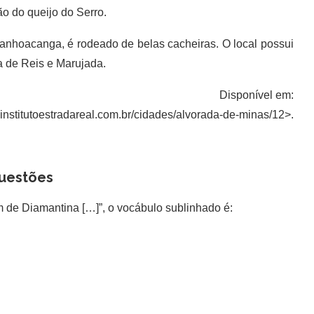
o do queijo do Serro.
panhoacanga, é rodeado de belas cacheiras. O local possui
ia de Reis e Marujada.
Disponível em:
.institutoestradareal.com.br/cidades/alvorada-de-minas/12>.
uestões
 de Diamantina […]”, o vocábulo sublinhado é: