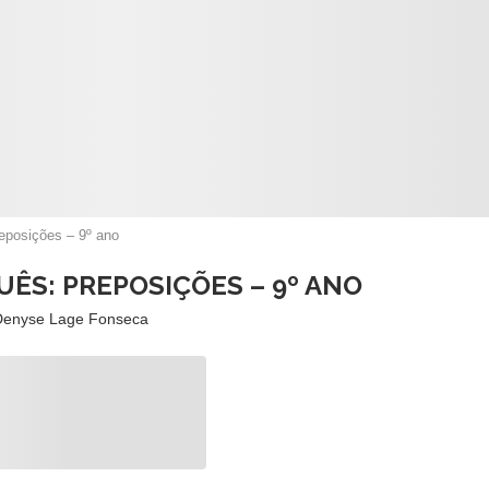
reposições – 9º ano
UÊS: PREPOSIÇÕES – 9º ANO
Denyse Lage Fonseca