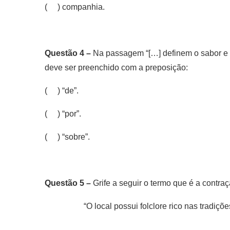
( ) companhia.
Questão 4 –
Na passagem “[…] definem o sabor e 
deve ser preenchido com a preposição:
( ) “de”.
( ) “por”.
( ) “sobre”.
Questão 5 –
Grife a seguir o termo que é a contr
“O local possui folclore rico nas tradi