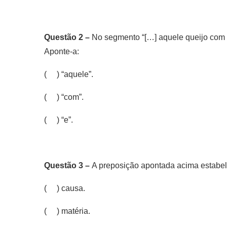
Questão 2 –
No segmento “[…] aquele queijo com 
Aponte-a:
( ) “aquele”.
( ) “com”.
( ) “e”.
Questão 3 –
A preposição apontada acima estabel
( ) causa.
( ) matéria.