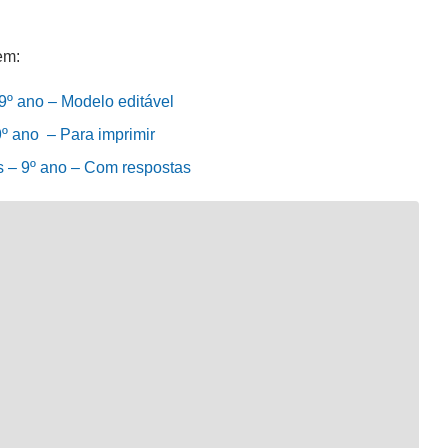
em:
9º ano – Modelo editável
9º ano – Para imprimir
s – 9º ano – Com respostas