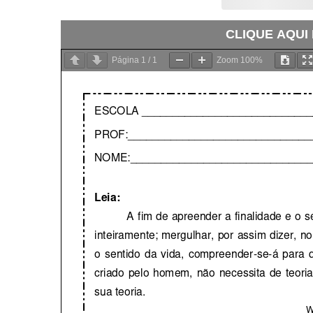
CLIQUE AQUI
Página
1
/
1
Zoom
100%