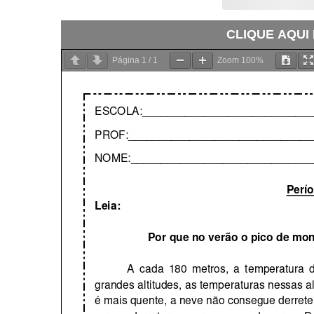
CLIQUE AQUI
Página
1
/
1
Zoom
100%