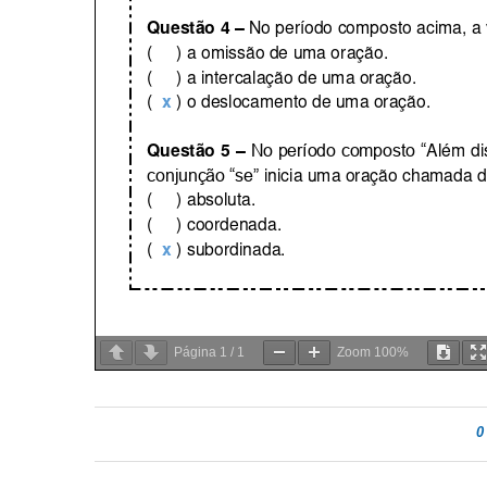
Página
1
/
1
Zoom
100%
0