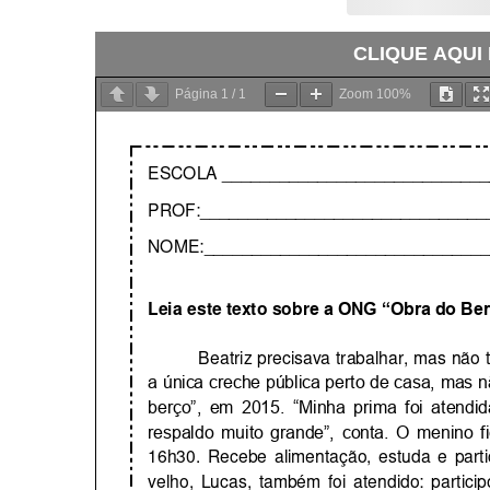
CLIQUE AQUI
Página
1
/
1
Zoom
100%