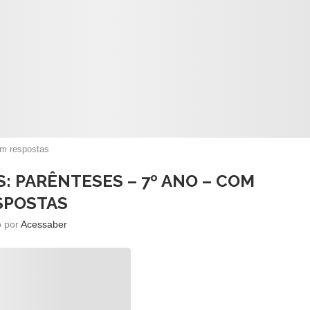
om respostas
: PARÊNTESES – 7º ANO – COM
SPOSTAS
o por
Acessaber