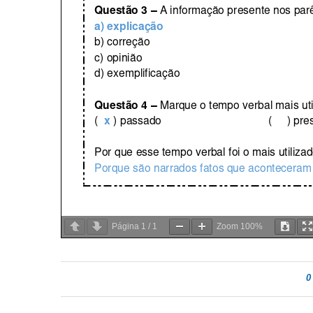
Página
1
/
1
Zoom
100%
0