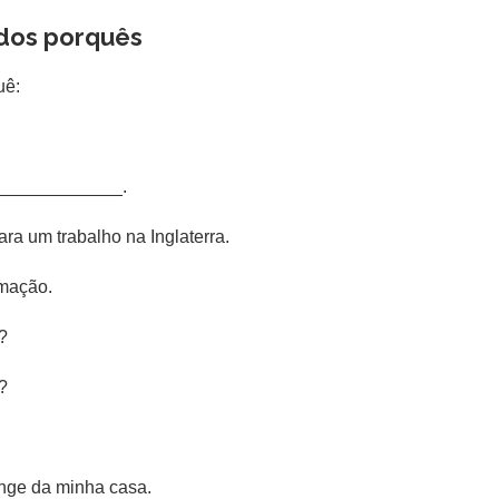
dos porquês
uê:
_______________.
a um trabalho na Inglaterra.
mação.
?
o?
nge da minha casa.