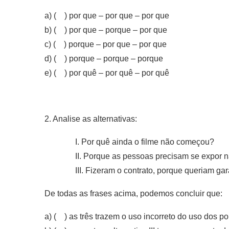
a) ( ) por que – por que – por que
b) ( ) por que – porque – por que
c) ( ) porque – por que – por que
d) ( ) porque – porque – porque
e) ( ) por quê – por quê – por quê
2. Analise as alternativas:
I. Por quê ainda o filme não começou?
II. Porque as pessoas precisam se expor n
III. Fizeram o contrato, porque queriam gara
De todas as frases acima, podemos concluir que:
a) ( ) as três trazem o uso incorreto do uso dos p