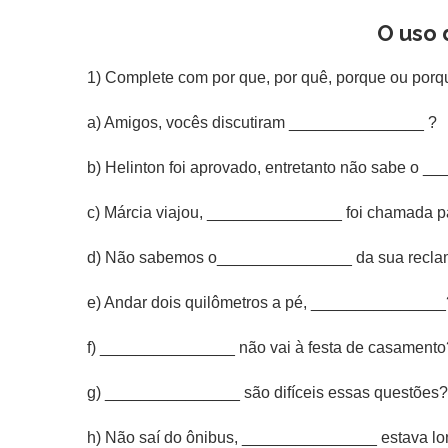
O uso 
1) Complete com por que, por quê, porque ou porq
a) Amigos, vocês discutiram _______________ ?
b) Helinton foi aprovado, entretanto não sabe o 
c) Márcia viajou, _______________ foi chamada par
d) Não sabemos o_______________ da sua recla
e) Andar dois quilômetros a pé, _______________
f) _______________ não vai à festa de casament
g) _______________ são difíceis essas questões?
h) Não saí do ônibus, _______________ estava lo