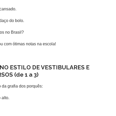
 cansado.
daço do bolo.
os no Brasil?
u com ótimas notas na escola!
NO ESTILO DE VESTIBULARES E
RSOS
(de 1 a 3)
 da grafia dos porquês:
alto.