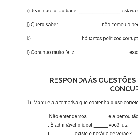
i) Jean não foi ao baile, _______________ estava
j) Quero saber _______________ não comeu o pe
k) __________________há tantos políticos corrupt
l) Continuo muito feliz, ___________________esto
RESPONDA ÀS QUESTÕES 
CONCU
1) Marque a alternativa que contenha o uso correto
I. Não entendemos _______ ela berrou tão 
II. É admirável o ideal _____ você luta.
III. ________ existe o horário de verão?