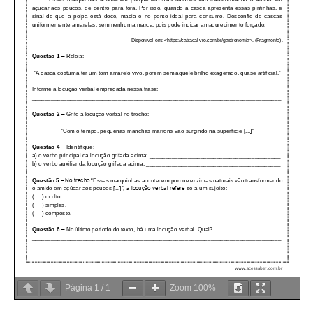
Página
1
/
1
Zoom
100%