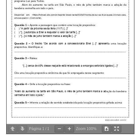
Página
1
/
1
Zoom
100%