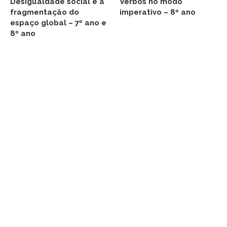
Desigualdade social e a
Verbos no modo
fragmentação do
imperativo – 8º ano
espaço global – 7º ano e
8º ano