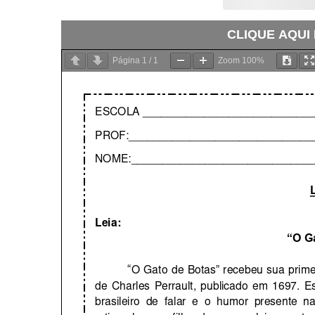
CLIQUE AQUI
Página
1
/
1
Zoom
100%