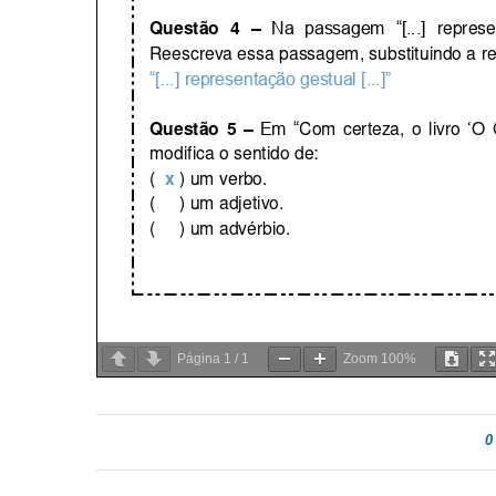
Página
1
/
1
Zoom
100%
0