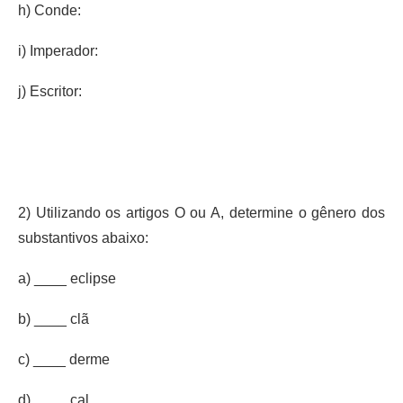
h) Conde:
i) Imperador:
j) Escritor:
2) Utilizando os artigos O ou A, determine o gênero dos
substantivos abaixo:
a) ____ eclipse
b) ____ clã
c) ____ derme
d) ____ cal