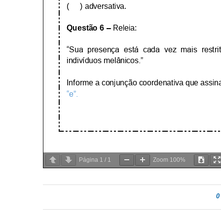
Página
1
/
1
Zoom
100%
0