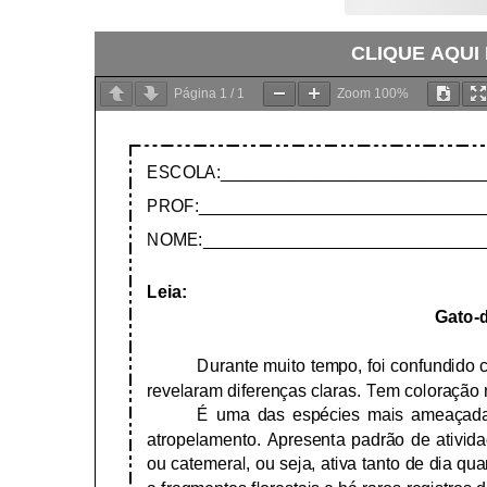
CLIQUE AQUI
Página
1
/
1
Zoom
100%